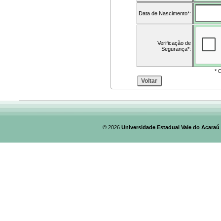
Data de Nascimento*:
Verificação de
Segurança*:
* 
© 2026
Universidade Estadual Vale do Acaraú